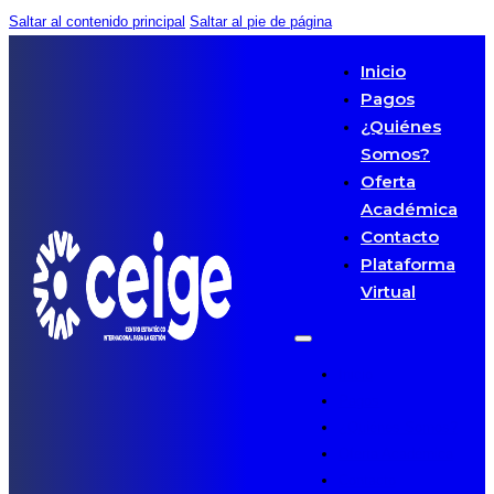
Saltar al contenido principal
Saltar al pie de página
Inicio
Pagos
¿Quiénes
Somos?
Oferta
Académica
Contacto
Plataforma
Virtual
Inicio
Pagos
¿Quiénes Somos?
Oferta Académica
Contacto